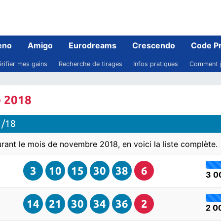
eno
Amigo
Eurodreams
Crescendo
Code P
rifier mes gains
Recherche de tirages
Infos pratiques
Comment j
e 2018
1/18
urant le mois de novembre 2018, en voici la liste complète.
3
10
15
30
38
6
3 0
14
21
30
34
36
2
2 0