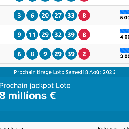
3
6
20
27
33
8
5 0
9
11
29
32
39
8
4 0
6
8
9
29
39
2
3 0
Prochain tirage Loto
Samedi 8 Août 2026
Prochain jackpot
Loto
8 millions €
d'un tirage :
Retrouvez la l