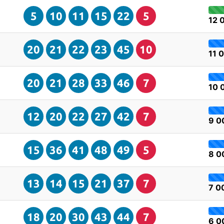
5
10
11
15
22
5
12 
20
21
22
23
45
10
11 
20
21
28
33
46
7
10 
12
20
22
27
42
7
9 0
15
36
41
48
49
5
8 0
13
14
15
21
37
7
7 0
18
20
30
43
44
7
6 0