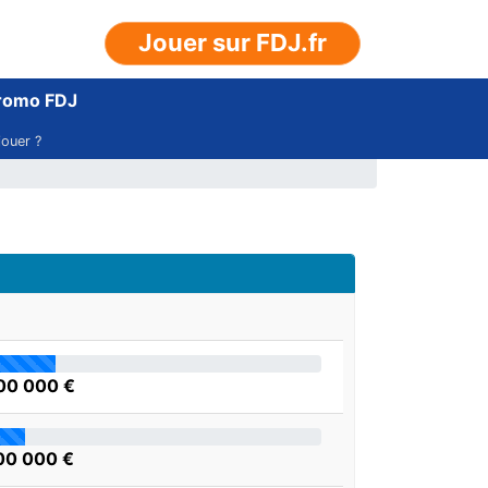
Jouer sur FDJ.fr
romo FDJ
ouer ?
00 000 €
00 000 €