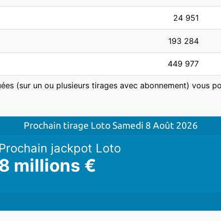
24 951
193 284
449 977
ouées (sur un ou plusieurs tirages avec abonnement) vous po
Prochain tirage Loto
Samedi 8 Août 2026
Prochain jackpot
Loto
8 millions €