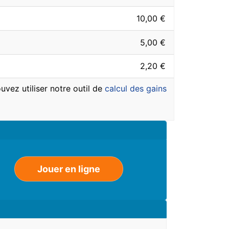
10,00 €
5,00 €
2,20 €
uvez utiliser notre outil de
calcul des gains
Jouer en ligne