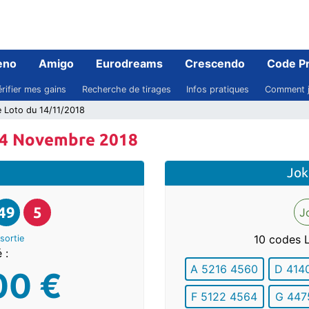
eno
Amigo
Eurodreams
Crescendo
Code P
rifier mes gains
Recherche de tirages
Infos pratiques
Comment j
ge Loto du 14/11/2018
14 Novembre 2018
Jok
49
5
J
10 codes 
sortie
 :
A 5216 4560
D 414
00 €
F 5122 4564
G 447