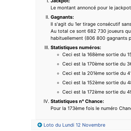
Jackpot:
Le montant annoncé pour le jackpot 
Gagnants:
Il s'agit du 1er tirage consécutif s
Au total ce sont 682 730 joueurs qui
habituellement (806 800 gagnants pa
Statistiques numéros:
Ceci est la 168ème sortie du 15
Ceci est la 170ème sortie du 36,
Ceci est la 201ème sortie du 41,
Ceci est la 152ème sortie du 48,
Ceci est la 172ème sortie du 49,
Statistiques n° Chance:
Pour la 173ème fois le numéro Chance
Loto du Lundi 12 Novembre