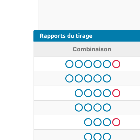
Rapports
du tirage
Combinaison