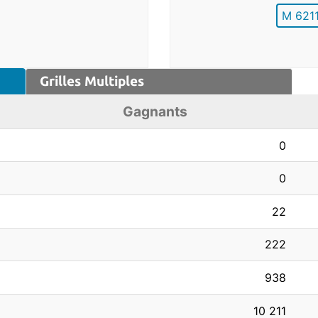
M 621
Grilles
Multiples
Gagnants
0
0
22
222
938
10 211