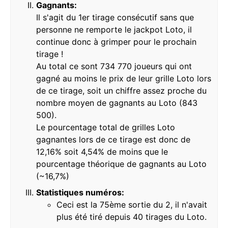
Gagnants:
Il s'agit du 1er tirage consécutif sans que
personne ne remporte le jackpot Loto, il
continue donc à grimper pour le prochain
tirage !
Au total ce sont 734 770 joueurs qui ont
gagné au moins le prix de leur grille Loto lors
de ce tirage, soit un chiffre assez proche du
nombre moyen de gagnants au Loto (843
500).
Le pourcentage total de grilles Loto
gagnantes lors de ce tirage est donc de
12,16% soit 4,54% de moins que le
pourcentage théorique de gagnants au Loto
(~16,7%)
Statistiques numéros:
Ceci est la 75ème sortie du 2, il n'avait
plus été tiré depuis 40 tirages du Loto.