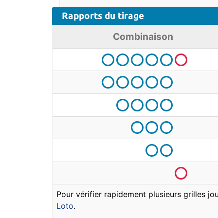
Rapports
du tirage
Combinaison
Pour vérifier rapidement plusieurs grilles j
Loto
.