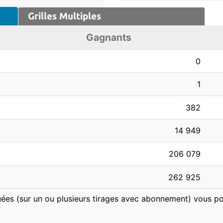
Grilles
Multiples
Gagnants
0
1
382
14 949
206 079
262 925
ouées (sur un ou plusieurs tirages avec abonnement) vous po