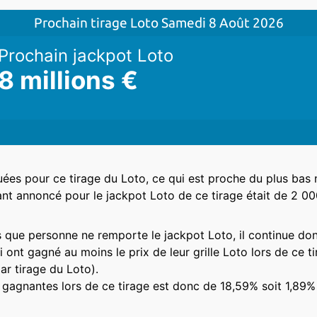
Prochain tirage Loto
Samedi 8 Août 2026
Prochain jackpot
Loto
8 millions €
uées pour ce tirage du Loto, ce qui est proche du plus bas 
nt annoncé pour le jackpot Loto de ce tirage était de 2 0
ans que personne ne remporte le jackpot Loto, il continue do
 ont gagné au moins le prix de leur grille Loto lors de ce 
r tirage du Loto).
o gagnantes lors de ce tirage est donc de 18,59% soit 1,89