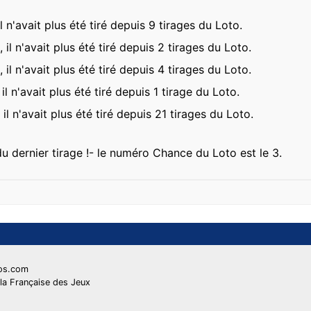
l n'avait plus été tiré depuis 9 tirages du Loto.
il n'avait plus été tiré depuis 2 tirages du Loto.
il n'avait plus été tiré depuis 4 tirages du Loto.
il n'avait plus été tiré depuis 1 tirage du Loto.
il n'avait plus été tiré depuis 21 tirages du Loto.
u dernier tirage !- le numéro Chance du Loto est le 3.
os.com
a Française des Jeux