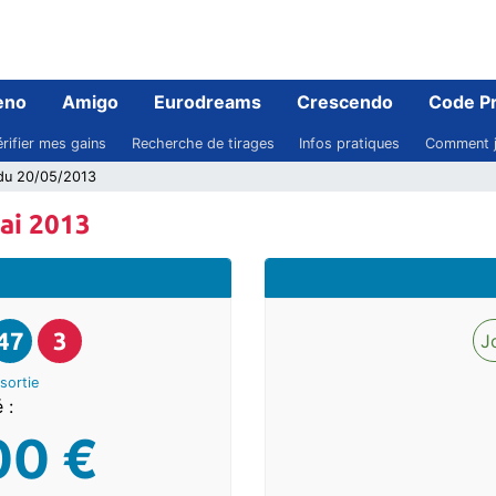
eno
Amigo
Eurodreams
Crescendo
Code P
rifier mes gains
Recherche de tirages
Infos pratiques
Comment j
 du 20/05/2013
ai 2013
47
3
J
sortie
 :
00 €