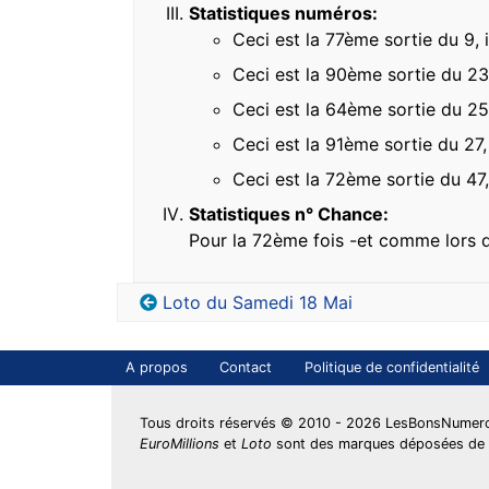
Statistiques numéros:
Ceci est la 77ème sortie du 9, i
Ceci est la 90ème sortie du 23, 
Ceci est la 64ème sortie du 25, 
Ceci est la 91ème sortie du 27, 
Ceci est la 72ème sortie du 47, 
Statistiques n° Chance:
Pour la 72ème fois -et comme lors d
Loto du Samedi 18 Mai
A propos
Contact
Politique de confidentialité
Tous droits réservés © 2010 - 2026 LesBonsNumer
EuroMillions
et
Loto
sont des marques déposées de l