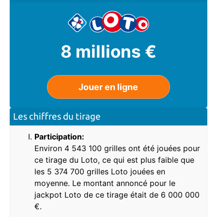
8 millions €
Jouer en ligne
Les chiffres du tirage
Participation:
Environ 4 543 100 grilles ont été jouées pour
ce tirage du Loto, ce qui est plus faible que
les 5 374 700 grilles Loto jouées en
moyenne. Le montant annoncé pour le
jackpot Loto de ce tirage était de 6 000 000
€.