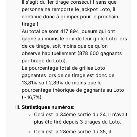
Il s'agit du 1er tirage consécutif sans que
personne ne remporte le jackpot Loto, il
continue donc à grimper pour le prochain
tirage !
Au total ce sont 417 894 joueurs qui ont
gagné au moins le prix de leur grille Loto lors
de ce tirage, soit moins que ce qu'on
observe habituellement (878 600 gagnants
par tirage du Loto).
Le pourcentage total de grilles Loto
gagnantes lors de ce tirage est donc de
13,81% soit 2,89% de moins que le
pourcentage théorique de gagnants au Loto
(~16,7%)
Statistiques numéros:
Ceci est la 34ème sortie du 24, il n'avait
plus été tiré depuis 3 tirages du Loto.
Ceci est la 28ème sortie du 35, il