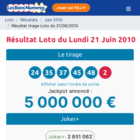
Jouer sur FDJ.fr
Loto
Résultats
Juin 2010
Résultat tirage Loto du 21/06/2010
Résultat Loto du Lundi 21 Juin 2010
Le tirage
24
35
37
45
48
2
Afficher selon l'ordre
de sortie
Jackpot annoncé :
5 000 000 €
Joker+
Joker+:
2 851 062