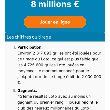
8 millions €
Jouer en ligne
Les chiffres du tirage
Participation:
Environ 2 317 893 grilles ont été jouées pour
ce tirage du Loto, ce qui est plus faible que
les 4 725 600 grilles Loto jouées en
moyenne. Le montant annoncé pour le
jackpot Loto de ce tirage était de 2 000 000
€.
Gagnants:
431ème résultat Loto avec au moins un
gagnant du premier rang, 1 joueur rejoint le
club des heureux millionnaires du Loto !