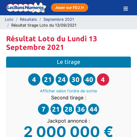
Jouer sur FDJ.fr
Loto
Résultats
Septembre 2021
Résultat tirage Loto du 13/09/2021
Résultat Loto du Lundi 13
Septembre 2021
Le tirage
4
21
24
30
40
4
Afficher selon l'ordre
de sortie
Second tirage :
7
21
28
36
44
Jackpot annoncé :
2 000 000 €