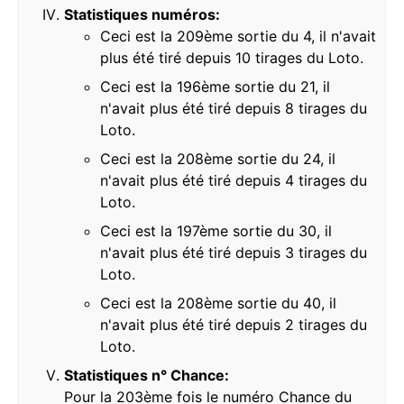
Statistiques numéros:
Ceci est la 209ème sortie du 4, il n'avait
plus été tiré depuis 10 tirages du Loto.
Ceci est la 196ème sortie du 21, il
n'avait plus été tiré depuis 8 tirages du
Loto.
Ceci est la 208ème sortie du 24, il
n'avait plus été tiré depuis 4 tirages du
Loto.
Ceci est la 197ème sortie du 30, il
n'avait plus été tiré depuis 3 tirages du
Loto.
Ceci est la 208ème sortie du 40, il
n'avait plus été tiré depuis 2 tirages du
Loto.
Statistiques n° Chance:
Pour la 203ème fois le numéro Chance du