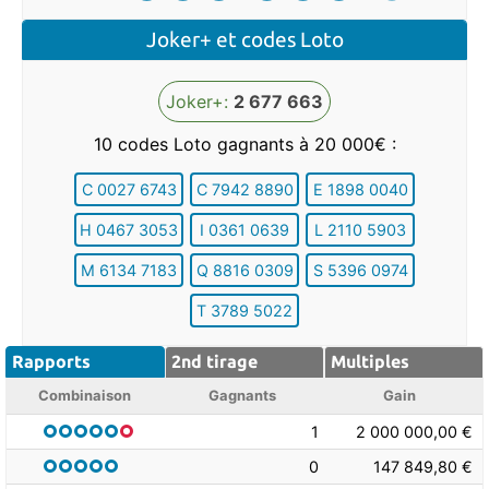
Joker+ et codes Loto
Joker+:
2 677 663
10 codes Loto gagnants à 20 000€ :
C 0027 6743
C 7942 8890
E 1898 0040
H 0467 3053
I 0361 0639
L 2110 5903
M 6134 7183
Q 8816 0309
S 5396 0974
T 3789 5022
Rapports
2nd tirage
Multiples
Combinaison
Gagnants
Gain
1
2 000 000,00 €
0
147 849,80 €