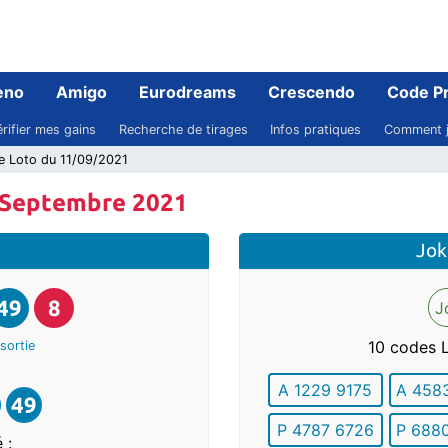
eno
Amigo
Eurodreams
Crescendo
Code P
rifier mes gains
Recherche de tirages
Infos pratiques
Comment j
ge Loto du 11/09/2021
 Septembre 2021
Jok
49
8
J
10 codes 
sortie
A 1229 9175
A 458
49
P 4787 6726
P 688
 :