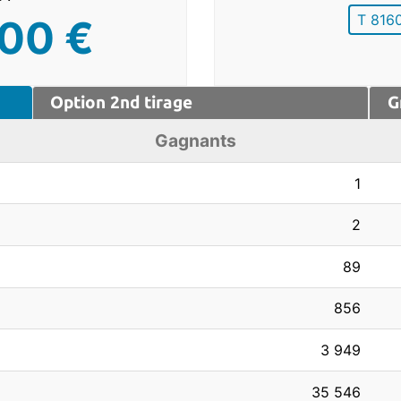
T 816
00 €
Option
2nd tirage
G
Gagnants
1
2
89
856
3 949
35 546