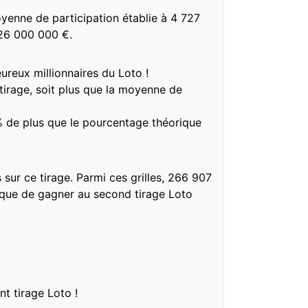
oyenne de participation établie à 4 727
 26 000 000 €.
ureux millionnaires du Loto !
 tirage, soit plus que la moyenne de
% de plus que le pourcentage théorique
 sur ce tirage. Parmi ces grilles, 266 907
rique de gagner au second tirage Loto
nt tirage Loto !