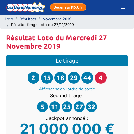
Jouer sur FDJ.fr
Loto
Résultats
Novembre 2019
Résultat tirage Loto du 27/11/2019
Résultat Loto du Mercredi 27
Novembre 2019
Le tirage
2
15
18
29
44
4
Afficher selon l'ordre
de sortie
Second tirage :
5
11
25
27
32
Jackpot annoncé :
21 000 000 €