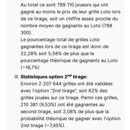
Au total ce sont 789 110 joueurs qui ont
gagné au moins le prix de leur grille Loto lors
de ce tirage, soit un chiffre assez proche du
nombre moyen de gagnants au Loto (798
300).
Le pourcentage total de grilles Loto
gagnantes lors de ce tirage est donc de
22,28% soit 5,58% de plus que le
pourcentage théorique de gagnants au Loto
(~16,7%)
nd
Statistiques option 2
tirage:
Environ 2 207 644 grilles ont été validées
avec l'option "2nd tirage", soit 62% des
grilles jouées sur ce tirage. Parmi ces grilles,
210 381 (9,53%) ont été gagnantes au
second tirage, soit 2,08% de plus que la
probabilité théorique de gagner avec l'option
2nd tirage (~7,45%).