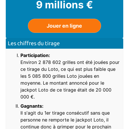
9 millions €
Jouer en ligne
Les chiffres du tirage
Participation:
Environ 2 878 602 grilles ont été jouées pour
ce tirage du Loto, ce qui est plus faible que
les 5 085 800 grilles Loto jouées en
moyenne. Le montant annoncé pour le
jackpot Loto de ce tirage était de 20 000
000 €.
Gagnants:
Il s'agit du 1er tirage consécutif sans que
personne ne remporte le jackpot Loto, il
continue donc à grimper pour le prochain