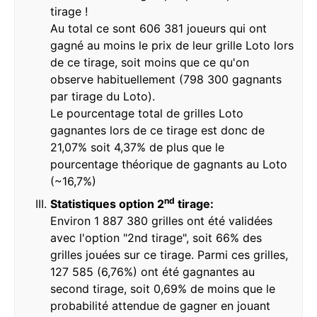
tirage !
Au total ce sont 606 381 joueurs qui ont
gagné au moins le prix de leur grille Loto lors
de ce tirage, soit moins que ce qu'on
observe habituellement (798 300 gagnants
par tirage du Loto).
Le pourcentage total de grilles Loto
gagnantes lors de ce tirage est donc de
21,07% soit 4,37% de plus que le
pourcentage théorique de gagnants au Loto
(~16,7%)
nd
Statistiques option 2
tirage:
Environ 1 887 380 grilles ont été validées
avec l'option "2nd tirage", soit 66% des
grilles jouées sur ce tirage. Parmi ces grilles,
127 585 (6,76%) ont été gagnantes au
second tirage, soit 0,69% de moins que le
probabilité attendue de gagner en jouant