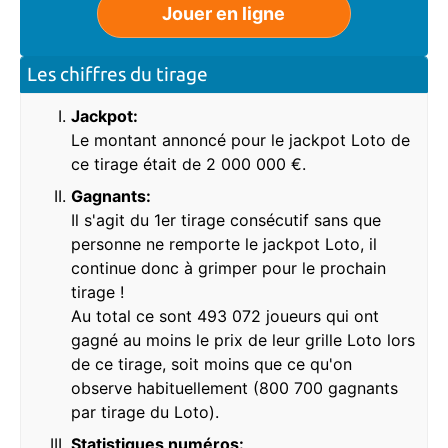
Jouer en ligne
Les chiffres du tirage
Jackpot:
Le montant annoncé pour le jackpot Loto de
ce tirage était de 2 000 000 €.
Gagnants:
Il s'agit du 1er tirage consécutif sans que
personne ne remporte le jackpot Loto, il
continue donc à grimper pour le prochain
tirage !
Au total ce sont 493 072 joueurs qui ont
gagné au moins le prix de leur grille Loto lors
de ce tirage, soit moins que ce qu'on
observe habituellement (800 700 gagnants
par tirage du Loto).
Statistiques numéros: