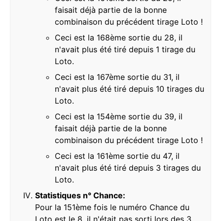
faisait déjà partie de la bonne
combinaison du précédent tirage Loto !
Ceci est la 168ème sortie du 28, il
n'avait plus été tiré depuis 1 tirage du
Loto.
Ceci est la 167ème sortie du 31, il
n'avait plus été tiré depuis 10 tirages du
Loto.
Ceci est la 154ème sortie du 39, il
faisait déjà partie de la bonne
combinaison du précédent tirage Loto !
Ceci est la 161ème sortie du 47, il
n'avait plus été tiré depuis 3 tirages du
Loto.
Statistiques n° Chance:
Pour la 151ème fois le numéro Chance du
Loto est le 8, il n'était pas sorti lors des 3