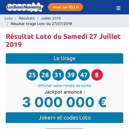
Jouer sur FDJ.fr
Loto
Résultats
Juillet 2019
Résultat tirage Loto du 27/07/2019
Résultat Loto du Samedi 27 Juillet
2019
Le tirage
25
28
31
39
47
8
Afficher selon l'ordre
de sortie
Jackpot annoncé :
3 000 000 €
Joker+ et codes Loto