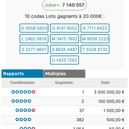
Joker+:
7 140 557
10 codes Loto gagnants à 20 000€ :
G 3058 5603
G 4141 9552
K 7711 8423
L 2462 0819
M 3415 7902
M 8056 2225
S 2277 4807
S 8835 4497
T 5528 6732
U 1433 7262
Rapports
Multiples
Combinaison
Gagnants
Gain
1
3 000 000,00 €
2
100 000,00 €
37
1 000,00 €
382
500,00 €
1 954
50,00 €