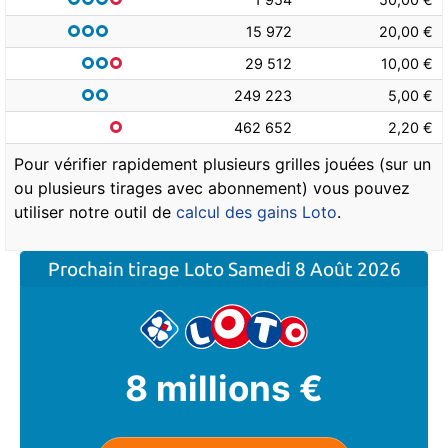
15 972
20,00 €
29 512
10,00 €
249 223
5,00 €
462 652
2,20 €
Pour vérifier rapidement plusieurs grilles jouées (sur un
ou plusieurs tirages avec abonnement) vous pouvez
utiliser notre outil de
calcul des gains Loto
.
Prochain tirage Loto
Samedi 8 Août 2026
8 millions €