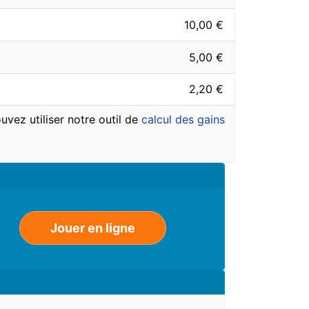
10,00 €
5,00 €
2,20 €
uvez utiliser notre outil de
calcul des gains
Jouer en ligne