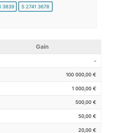
1 3839
S 2741 3678
Gain
-
100 000,00 €
1 000,00 €
500,00 €
50,00 €
20,00 €