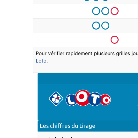
Pour vérifier rapidement plusieurs grilles j
Loto
.
Les chiffres du tirage