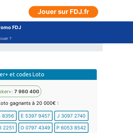
Jouer sur FDJ.fr
romo FDJ
ouer ?
er+ et codes Loto
oker+:
7 960 400
Loto gagnants à 20 000€ :
5 8356
E 5397 9457
J 3097 2740
6 2251
O 0797 4349
P 6053 8542