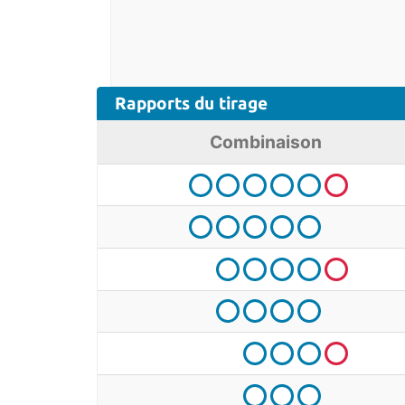
Rapports
du tirage
Combinaison