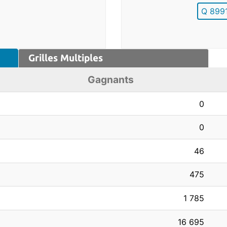
Q 899
Grilles
Multiples
Gagnants
0
0
46
475
1 785
16 695