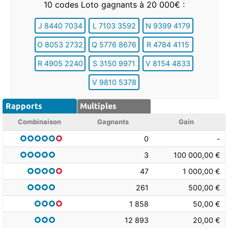
10 codes Loto gagnants à 20 000€ :
J 8440 7034
L 7103 3592
N 9399 4179
O 8053 2732
Q 5776 8676
R 4784 4115
R 4905 2240
S 3150 9971
V 8154 4833
V 9810 5378
Rapports
Multiples
Combinaison
Gagnants
Gain
0
-
3
100 000,00 €
47
1 000,00 €
261
500,00 €
1 858
50,00 €
12 893
20,00 €