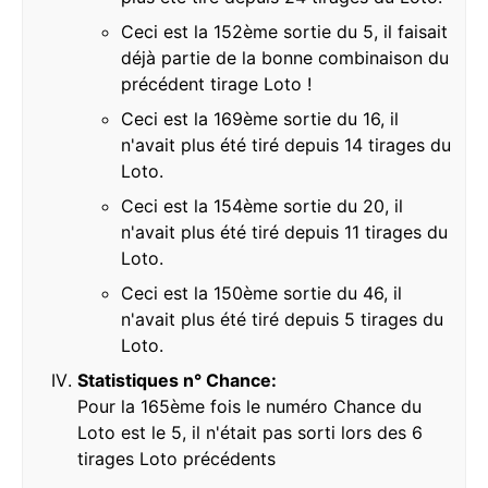
Ceci est la 152ème sortie du 5, il faisait
déjà partie de la bonne combinaison du
précédent tirage Loto !
Ceci est la 169ème sortie du 16, il
n'avait plus été tiré depuis 14 tirages du
Loto.
Ceci est la 154ème sortie du 20, il
n'avait plus été tiré depuis 11 tirages du
Loto.
Ceci est la 150ème sortie du 46, il
n'avait plus été tiré depuis 5 tirages du
Loto.
Statistiques n° Chance:
Pour la 165ème fois le numéro Chance du
Loto est le 5, il n'était pas sorti lors des 6
tirages Loto précédents