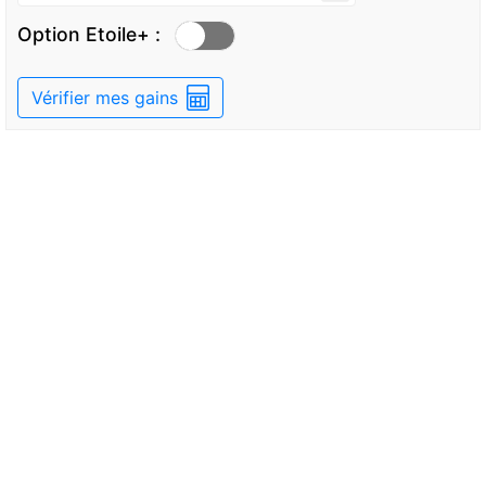
Option Etoile+ :