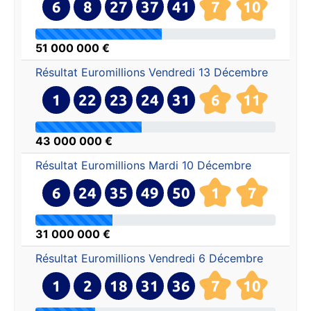
6
8
27
37
41
7
10
51 000 000 €
Résultat Euromillions
Vendredi 13 Décembre
1
22
23
24
31
6
11
43 000 000 €
Résultat Euromillions
Mardi 10 Décembre
6
24
35
49
50
1
7
31 000 000 €
Résultat Euromillions
Vendredi 6 Décembre
1
2
18
31
36
7
10