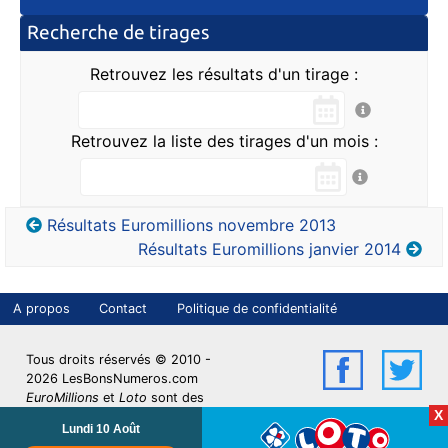
Recherche de tirages
Retrouvez les résultats d'un tirage :
Retrouvez la liste des tirages d'un mois :
Résultats Euromillions novembre 2013
Résultats Euromillions janvier 2014
A propos
Contact
Politique de confidentialité
LBN sur Face
LBN 
Tous droits réservés © 2010 -
2026 LesBonsNumeros.com
EuroMillions
et
Loto
sont des
X
marques déposées de la
Lundi 10 Août
Française des Jeux