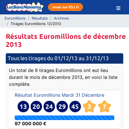
Jouer sur FDJ.fr
Euromillions
Résultats
Archives
Tirages Euromillions 12/2013
Résultats Euromillions de décembre
2013
Tous les tirages du 01/12/13 au 31/12/13
Un total de 9 tirages Euromillions ont eut lieu
durant le mois de décembre 2013, en voici la liste
complète.
Résultat Euromillions
Mardi 31 Décembre
13
20
24
29
45
3
7
97 000 000 €