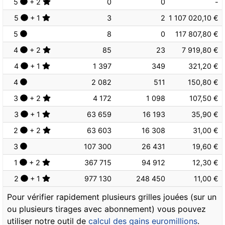
5
+ 2
0
0
-
5
+ 1
3
2
1 107 020,10 €
5
8
0
117 807,80 €
4
+ 2
85
23
7 919,80 €
4
+ 1
1 397
349
321,20 €
4
2 082
511
150,80 €
3
+ 2
4 172
1 098
107,50 €
3
+ 1
63 659
16 193
35,90 €
2
+ 2
63 603
16 308
31,00 €
3
107 300
26 431
19,60 €
1
+ 2
367 715
94 912
12,30 €
2
+ 1
977 130
248 450
11,00 €
Pour vérifier rapidement plusieurs grilles jouées (sur un
ou plusieurs tirages avec abonnement) vous pouvez
utiliser notre outil de
calcul des gains euromillions
.