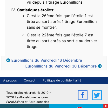
vu depuis 1 tirage Euromillions.
Statistiques étoiles:
C'est la 26ème fois que l'étoile 1 est
tirée au sort après 1 tirage Euromillion
sans se montrer.
C'est la 22ème fois que l'étoile 7 est
tirée au sort après sa sortie au dernier
tirage.
Euromillions du Vendredi 16 Décembre
Euromillions du Vendredi 30 Décembre
A propos
Contact
Politique de confidentialité
LBN sur Face
LBN 
Tous droits réservés © 2010 -
2026 LesBonsNumeros.com
EuroMillions
et
Loto
sont des
X
marques déposées de la