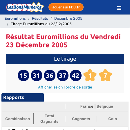
Jouer sur FDJ.fr
Euromillions
Résultats
Décembre 2005
Tirage Euromillions du 23/12/2005
Résultat Euromillions du Vendredi
23 Décembre 2005
Le tirage
15
31
36
37
42
1
7
Afficher selon l'ordre
de sortie
Rapports
France
|
Belgique
Total
Combinaison
Gagnants
Gain
Gagnants