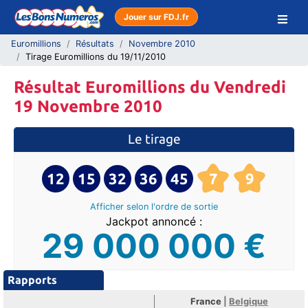
Jouer sur FDJ.fr
Euromillions
Résultats
Novembre 2010
Tirage Euromillions du 19/11/2010
Résultat Euromillions du Vendredi
19 Novembre 2010
Le tirage
12
15
32
36
45
7
9
Afficher selon l'ordre
de sortie
Jackpot annoncé :
29 000 000 €
Rapports
France
|
Belgique