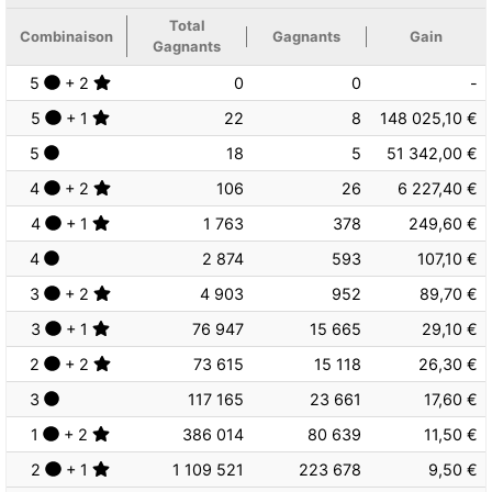
Total
Combinaison
Gagnants
Gain
Gagnants
5
+ 2
0
0
-
5
+ 1
22
8
148 025,10 €
5
18
5
51 342,00 €
4
+ 2
106
26
6 227,40 €
4
+ 1
1 763
378
249,60 €
4
2 874
593
107,10 €
3
+ 2
4 903
952
89,70 €
3
+ 1
76 947
15 665
29,10 €
2
+ 2
73 615
15 118
26,30 €
3
117 165
23 661
17,60 €
1
+ 2
386 014
80 639
11,50 €
2
+ 1
1 109 521
223 678
9,50 €