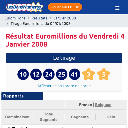
Jouer sur FDJ.fr
Euromillions
Résultats
Janvier 2008
Tirage Euromillions du 04/01/2008
Résultat Euromillions du Vendredi 4
Janvier 2008
Le tirage
10
12
24
25
41
3
5
Afficher selon l'ordre
de sortie
Rapports
France
|
Belgique
Total
Combinaison
Gagnants
Gain
Gagnants