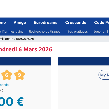
eno
Amigo
Eurodreams
Crescendo
Code P
rifier mes gains
Recherche de tirages
Infos pratiques
Jouer en l
millions du 06/03/2026
ndredi 6 Mars 2026
6
9
My M
sortie
 :
00 €