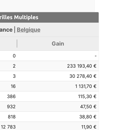
rilles
Multiples
ance
|
Belgique
Gain
0
-
2
233 193,40 €
3
30 278,40 €
16
1 131,70 €
386
115,30 €
932
47,50 €
818
38,80 €
12 783
11,90 €