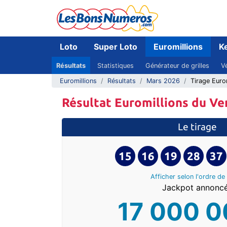
Loto
Super Loto
Euromillions
K
Résultats
Statistiques
Générateur de grilles
Vé
Euromillions
Résultats
Mars 2026
Tirage Euro
Résultat Euromillions du Ve
Le tirage
15
16
19
28
37
Afficher selon l'ordre
de 
Jackpot annoncé
17 000 0