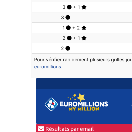
3
+ 1
3
1
+ 2
2
+ 1
2
Pour vérifier rapidement plusieurs grilles j
euromillions
.
Résultats par email