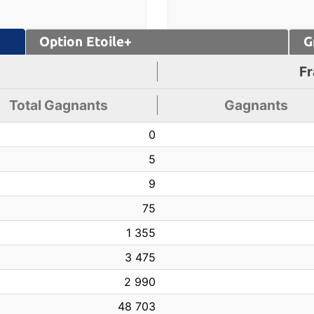
Option
Etoile+
G
Fr
Total
Gagnants
Gagnants
0
5
9
75
1 355
3 475
2 990
48 703