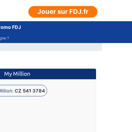
Jouer sur FDJ.fr
romo FDJ
igne ?
My Million
illion:
CZ 541 3784