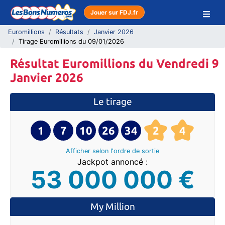
Jouer sur FDJ.fr
Euromillions
Résultats
Janvier 2026
Tirage Euromillions du 09/01/2026
Résultat Euromillions du Vendredi 9
Janvier 2026
Le tirage
1
7
10
26
34
2
4
Afficher selon l'ordre
de sortie
Jackpot annoncé :
53 000 000 €
My Million