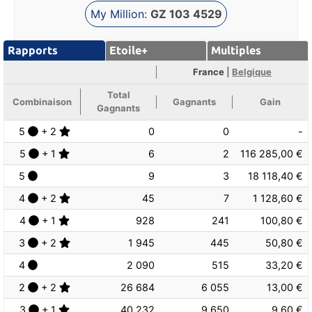
My Million:
GZ 103 4529
Rapports
Etoile+
Multiples
France
|
Belgique
Total
Combinaison
Gagnants
Gain
Gagnants
5
+ 2
0
0
-
5
+ 1
6
2
116 285,00 €
5
9
3
18 118,40 €
4
+ 2
45
7
1 128,60 €
4
+ 1
928
241
100,80 €
3
+ 2
1 945
445
50,80 €
4
2 090
515
33,20 €
2
+ 2
26 684
6 055
13,00 €
3
+ 1
40 232
9 650
9,60 €