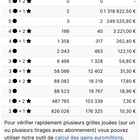
5
+ 2
0
0
-
5
+ 1
2
0
1 318 922,50 €
5
3
2
249 525,80 €
4
+ 2
166
40
3 221,00 €
4
+ 1
1 358
317
262,40 €
4
2 043
483
122,10 €
3
+ 2
6 498
1 328
54,80 €
3
+ 1
58 066
12 402
31,30 €
2
+ 2
88 082
18 219
17,80 €
3
88 523
19 767
18,90 €
1
+ 2
487 785
103 339
7,30 €
2
+ 1
826 026
176 325
10,30 €
Pour vérifier rapidement plusieurs grilles jouées (sur un
ou plusieurs tirages avec abonnement) vous pouvez
utiliser notre outil de
calcul des gains euromillions
.