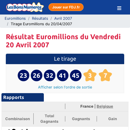
Jouer sur FDJ.fr
Euromillions
Résultats
Avril 2007
Tirage Euromillions du 20/04/2007
Résultat Euromillions du Vendredi
20 Avril 2007
Le tirage
23
26
32
41
45
3
7
Afficher selon l'ordre
de sortie
Rapports
France
|
Belgique
Total
Combinaison
Gagnants
Gain
Gagnants