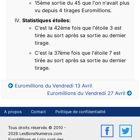
15ème sortie du 45 que l'on n'avait plus
vu depuis 4 tirages Euromillions.
Statistiques étoiles:
C'est la 42ème fois que l'étoile 3 est
tirée au sort après sa sortie au dernier
tirage.
C'est la 37ème fois que l'étoile 7 est
tirée au sort après sa sortie au dernier
tirage.
Euromillions du Vendredi 13 Avril
Euromillions du Vendredi 27 Avril
A propos
Contact
Politique de confidentialité
LBN sur Face
LBN 
Tous droits réservés © 2010 -
2026 LesBonsNumeros.com
EuroMillions
et
Loto
sont des