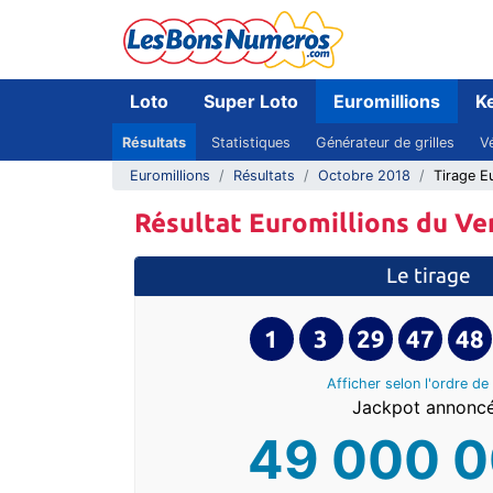
Loto
Super Loto
Euromillions
K
Résultats
Statistiques
Générateur de grilles
Vé
Euromillions
Résultats
Octobre 2018
Tirage E
Résultat Euromillions du V
Le tirage
1
3
29
47
48
Afficher selon l'ordre
de 
Jackpot annoncé
49 000 0