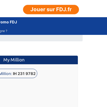
Jouer sur FDJ.fr
romo FDJ
igne ?
My Million
illion:
IH 231 9782