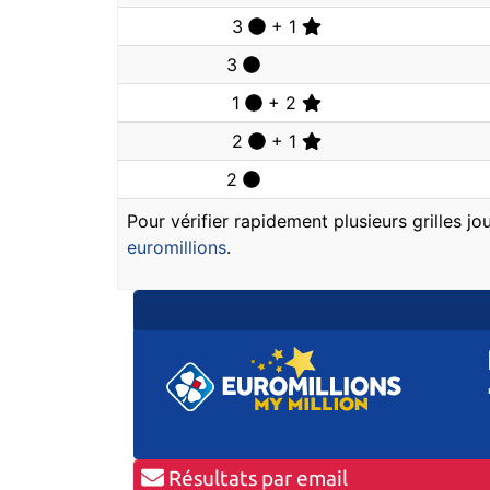
3
+ 1
3
1
+ 2
2
+ 1
2
Pour vérifier rapidement plusieurs grilles j
euromillions
.
Résultats par email