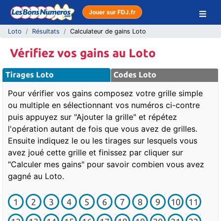
Jouer sur FDJ.fr
Loto
Résultats
Calculateur de gains Loto
Vérifiez vos gains au Loto
Tirages Loto
Codes Loto
Pour vérifier vos gains composez votre grille simple
ou multiple en sélectionnant vos numéros ci-contre
puis appuyez sur "Ajouter la grille" et répétez
l'opération autant de fois que vous avez de grilles.
Ensuite indiquez le ou les tirages sur lesquels vous
avez joué cette grille et finissez par cliquer sur
"Calculer mes gains" pour savoir combien vous avez
gagné au Loto.
1
2
3
4
5
6
7
8
9
10
11