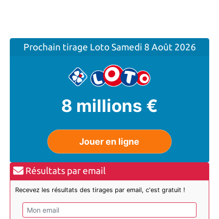
Prochain tirage Loto
Samedi 8 Août 2026
8 millions €
Jouer en ligne
Résultats par email
Recevez les résultats des tirages par email, c'est gratuit !