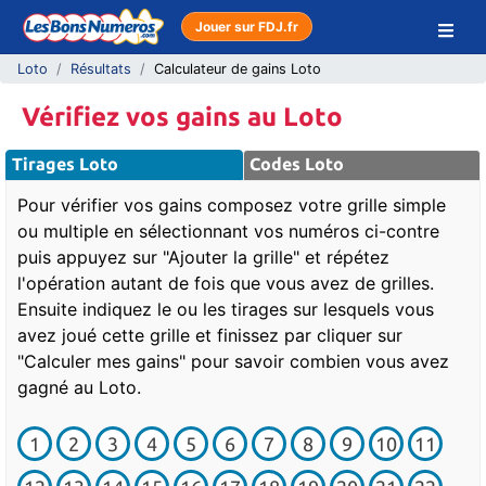
Jouer sur FDJ.fr
Loto
Résultats
Calculateur de gains Loto
Vérifiez vos gains au Loto
Tirages Loto
Codes Loto
Pour vérifier vos gains composez votre grille simple
ou multiple en sélectionnant vos numéros ci-contre
puis appuyez sur "Ajouter la grille" et répétez
l'opération autant de fois que vous avez de grilles.
Ensuite indiquez le ou les tirages sur lesquels vous
avez joué cette grille et finissez par cliquer sur
"Calculer mes gains" pour savoir combien vous avez
gagné au Loto.
1
2
3
4
5
6
7
8
9
10
11