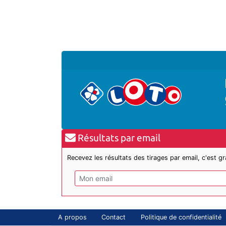
Résultats par email
Recevez les résultats des tirages par email, c'est gra
A propos
Contact
Politique de confidentialité