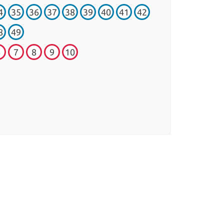
4
35
36
37
38
39
40
41
42
8
49
6
7
8
9
10