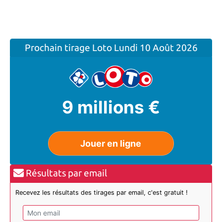
Prochain tirage Loto
Lundi 10 Août 2026
9 millions €
Jouer en ligne
Résultats par email
Recevez les résultats des tirages par email, c'est gratuit !