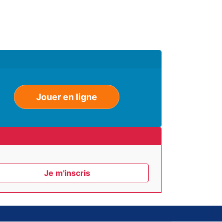
Jouer en ligne