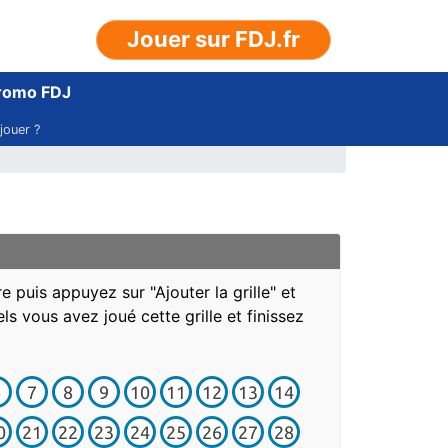
Jouer sur FDJ.fr
romo FDJ
ouer ?
 puis appuyez sur "Ajouter la grille" et
ls vous avez joué cette grille et finissez
6
7
8
9
10
11
12
13
14
0
21
22
23
24
25
26
27
28