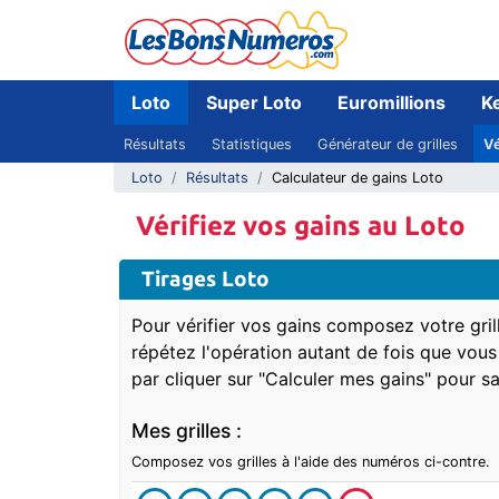
Loto
Super Loto
Euromillions
K
Résultats
Statistiques
Générateur de grilles
Vé
Loto
Résultats
Calculateur de gains Loto
Vérifiez vos gains au Loto
Tirages Loto
Pour vérifier vos gains composez votre gril
répétez l'opération autant de fois que vous a
par cliquer sur "Calculer mes gains" pour 
Mes grilles :
Composez vos grilles à l'aide des numéros ci-
contre
.