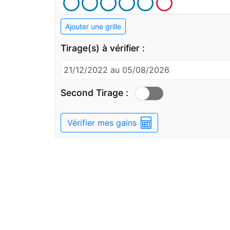
Tirage(s) à vérifier :
Second Tirage :