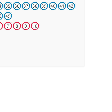
4
35
36
37
38
39
40
41
42
8
49
6
7
8
9
10