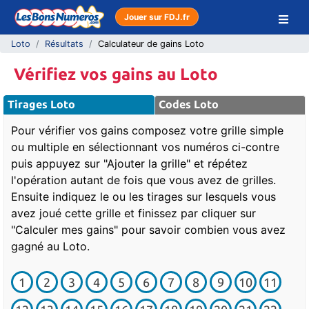
Jouer sur FDJ.fr
Loto
Résultats
Calculateur de gains Loto
Vérifiez vos gains au Loto
Tirages Loto
Codes Loto
Pour vérifier vos gains composez votre grille simple
ou multiple en sélectionnant vos numéros ci-contre
puis appuyez sur "Ajouter la grille" et répétez
l'opération autant de fois que vous avez de grilles.
Ensuite indiquez le ou les tirages sur lesquels vous
avez joué cette grille et finissez par cliquer sur
"Calculer mes gains" pour savoir combien vous avez
gagné au Loto.
1
2
3
4
5
6
7
8
9
10
11