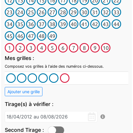
12
13
14
15
16
17
18
19
20
21
22
23
24
25
26
27
28
29
30
31
32
33
34
35
36
37
38
39
40
41
42
43
44
45
46
47
48
49
1
2
3
4
5
6
7
8
9
10
Mes grilles :
Composez vos grilles à l'aide des numéros ci-
dessous
.
Tirage(s) à vérifier :
Second Tirage :