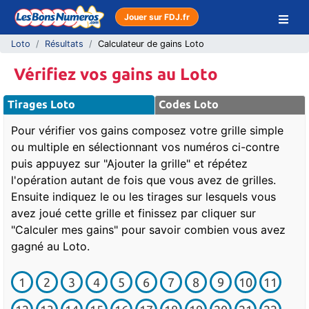
Jouer sur FDJ.fr
Loto
Résultats
Calculateur de gains Loto
Vérifiez vos gains au Loto
Tirages Loto
Codes Loto
Pour vérifier vos gains composez votre grille simple
ou multiple en sélectionnant vos numéros ci-contre
puis appuyez sur "Ajouter la grille" et répétez
l'opération autant de fois que vous avez de grilles.
Ensuite indiquez le ou les tirages sur lesquels vous
avez joué cette grille et finissez par cliquer sur
"Calculer mes gains" pour savoir combien vous avez
gagné au Loto.
1
2
3
4
5
6
7
8
9
10
11