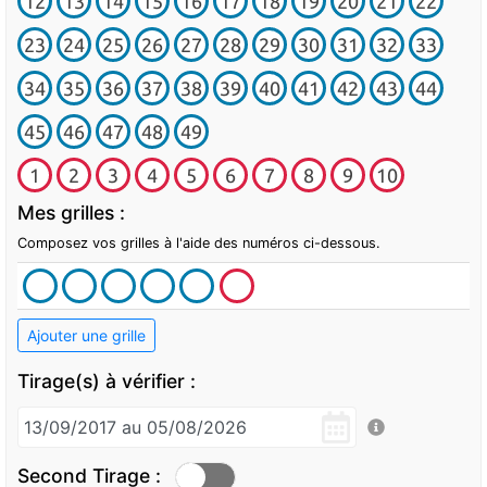
12
13
14
15
16
17
18
19
20
21
22
23
24
25
26
27
28
29
30
31
32
33
34
35
36
37
38
39
40
41
42
43
44
45
46
47
48
49
1
2
3
4
5
6
7
8
9
10
Mes grilles :
Composez vos grilles à l'aide des numéros ci-
dessous
.
Tirage(s) à vérifier :
Second Tirage :