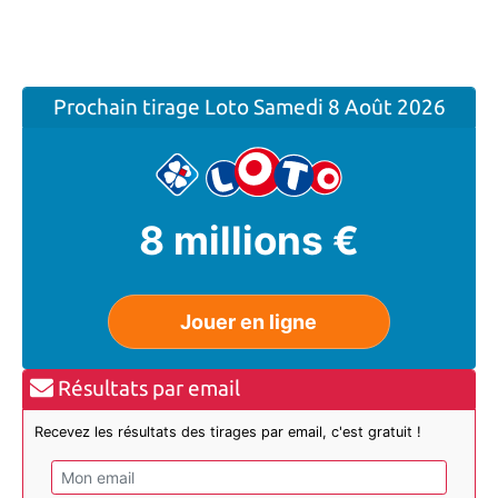
Prochain tirage Loto
Samedi 8 Août 2026
8 millions €
Jouer en ligne
Résultats par email
Recevez les résultats des tirages par email, c'est gratuit !