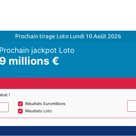
Prochain tirage Loto
Lundi 10 Août 2026
Prochain jackpot
Loto
9 millions €
tuit !
Résultats Euromillions
Résultats Loto