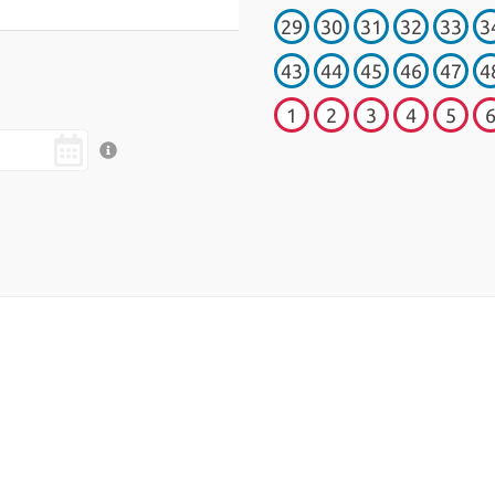
29
30
31
32
33
3
43
44
45
46
47
4
1
2
3
4
5