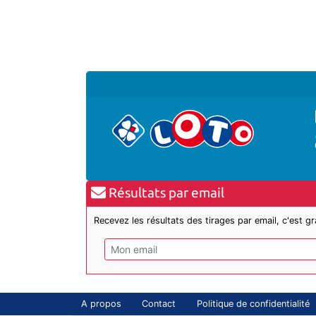
Résultats par email
Recevez les résultats des tirages par email, c'est gra
A propos
Contact
Politique de confidentialité