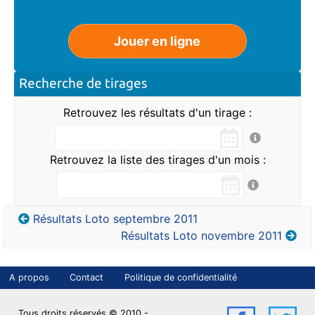
Jouer en ligne
Recherche de tirages
Retrouvez les résultats d'un tirage :
Retrouvez la liste des tirages d'un mois :
Résultats Loto septembre 2011
Résultats Loto novembre 2011
A propos
Contact
Politique de confidentialité
LBN sur Face
LBN 
Tous droits réservés © 2010 -