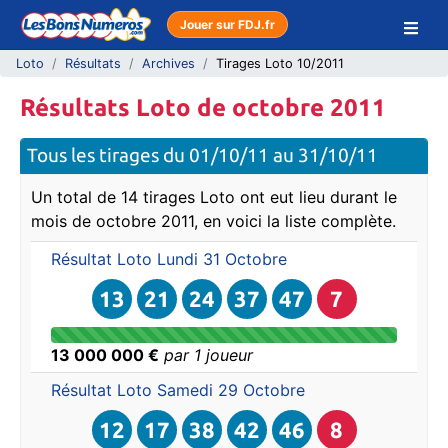
Jouer sur FDJ.fr
Loto
Résultats
Archives
Tirages Loto 10/2011
Résultats Loto de octobre 2011
Tous les tirages du 01/10/11 au 31/10/11
Un total de 14 tirages Loto ont eut lieu durant le
mois de octobre 2011, en voici la liste complète.
Résultat Loto
Lundi 31 Octobre
13
21
24
37
47
7
13 000 000 €
par 1 joueur
Résultat Loto
Samedi 29 Octobre
12
17
38
42
46
8