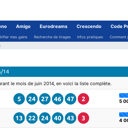
eno
Amigo
Eurodreams
Crescendo
Code P
rifier mes gains
Recherche de tirages
Infos pratiques
Comment j
4
6/14
rant le mois de juin 2014, en voici la liste complète.
5
24
27
46
47
2
5 0
13
22
24
40
43
3
4 0