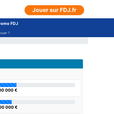
Jouer sur FDJ.fr
romo FDJ
ouer ?
00 000 €
00 000 €