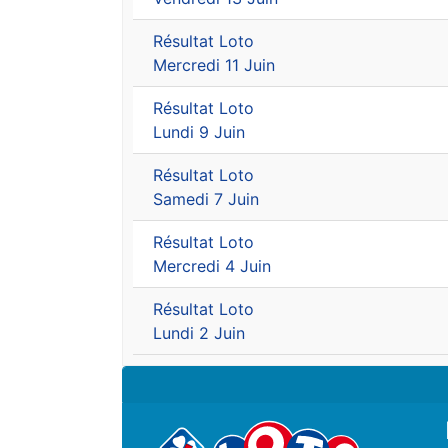
Résultat Loto
Mercredi 11 Juin
Résultat Loto
Lundi 9 Juin
Résultat Loto
Samedi 7 Juin
Résultat Loto
Mercredi 4 Juin
Résultat Loto
Lundi 2 Juin