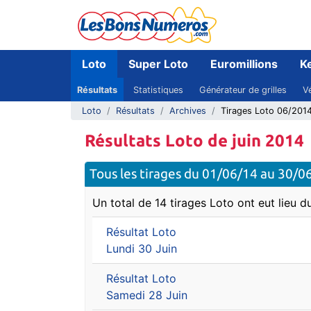
Loto
Super Loto
Euromillions
K
Résultats
Statistiques
Générateur de grilles
Vé
Loto
Résultats
Archives
Tirages Loto 06/201
Résultats Loto de juin 2014
Tous les tirages du 01/06/14 au 30/0
Un total de 14 tirages Loto ont eut lieu du
Résultat Loto
Lundi 30 Juin
Résultat Loto
Samedi 28 Juin