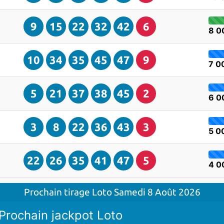
9
15
22
32
42
6
8 0
10
34
35
45
47
9
7 0
5
21
37
38
45
2
6 0
3
8
22
36
43
3
5 0
22
26
35
41
47
5
4 0
Prochain tirage Loto
Samedi 8 Août 2026
Prochain jackpot
Loto