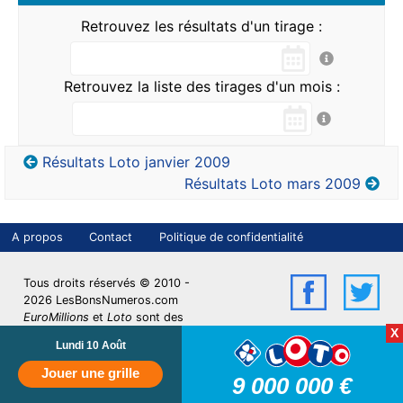
Retrouvez les résultats d'un tirage :
Retrouvez la liste des tirages d'un mois :
Résultats Loto janvier 2009
Résultats Loto mars 2009
A propos
Contact
Politique de confidentialité
LBN sur Face
LBN 
Tous droits réservés © 2010 -
2026 LesBonsNumeros.com
EuroMillions
et
Loto
sont des
X
marques déposées de la
Lundi 10 Août
Française des Jeux
Jouer une grille
9 000 000 €