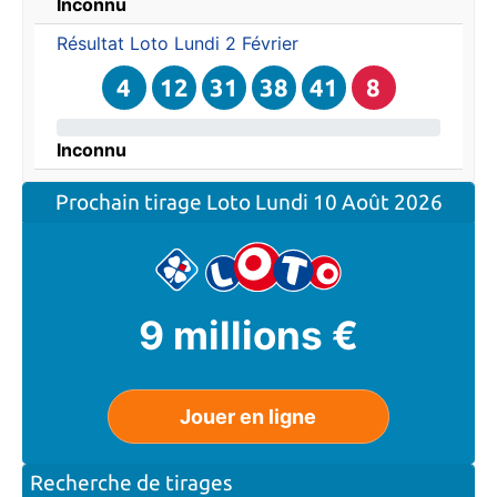
Inconnu
Résultat Loto
Lundi 2 Février
4
12
31
38
41
8
Inconnu
Prochain tirage Loto
Lundi 10 Août 2026
9 millions €
Jouer en ligne
Recherche de tirages