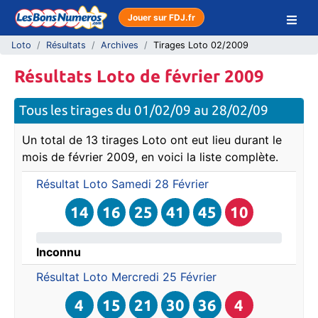
Jouer sur FDJ.fr
Loto
Résultats
Archives
Tirages Loto 02/2009
Résultats Loto de février 2009
Tous les tirages du 01/02/09 au 28/02/09
Un total de 13 tirages Loto ont eut lieu durant le
mois de février 2009, en voici la liste complète.
Résultat Loto
Samedi 28 Février
14
16
25
41
45
10
Inconnu
Résultat Loto
Mercredi 25 Février
4
15
21
30
36
4