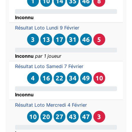
1
10
14
35
46
8
Inconnu
Résultat Loto
Lundi 9 Février
3
13
17
31
46
5
Inconnu
par 1 joueur
Résultat Loto
Samedi 7 Février
4
16
22
34
49
10
Inconnu
Résultat Loto
Mercredi 4 Février
10
20
27
43
47
3