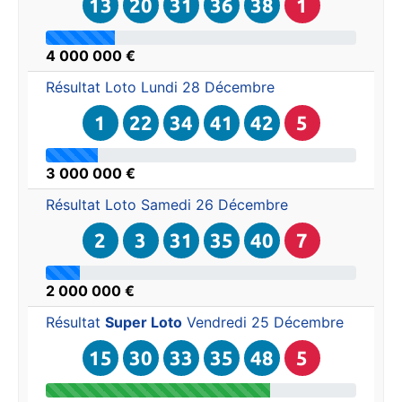
13
20
31
36
38
1
4 000 000 €
Résultat Loto
Lundi 28 Décembre
1
22
34
41
42
5
3 000 000 €
Résultat Loto
Samedi 26 Décembre
2
3
31
35
40
7
2 000 000 €
Résultat
Super Loto
Vendredi 25 Décembre
15
30
33
35
48
5