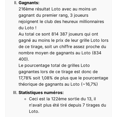
Gagnants:
216ème résultat Loto avec au moins un
gagnant du premier rang, 3 joueurs
rejoignent le club des heureux millionnaires
du Loto !
Au total ce sont 814 387 joueurs qui ont
gagné au moins le prix de leur grille Loto lors
de ce tirage, soit un chiffre assez proche du
nombre moyen de gagnants au Loto (834
400).
Le pourcentage total de grilles Loto
gagnantes lors de ce tirage est donc de
17,78% soit 1,08% de plus que le pourcentage
théorique de gagnants au Loto (~16,7%)
Statistiques numéros:
Ceci est la 122ème sortie du 13, il
n'avait plus été tiré depuis 7 tirages du
Loto.