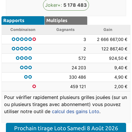
Joker+:
5 178 483
Rapports
Multiples
Combinaison
Gagnants
Gain
3
2 666 667,00 €
2
122 867,40 €
572
924,50 €
24 203
9,40 €
330 486
4,90 €
459 121
2,00 €
Pour vérifier rapidement plusieurs grilles jouées (sur un
ou plusieurs tirages avec abonnement) vous pouvez
utiliser notre outil de
calcul des gains Loto
.
Prochain tirage Loto
Samedi 8 Août 2026