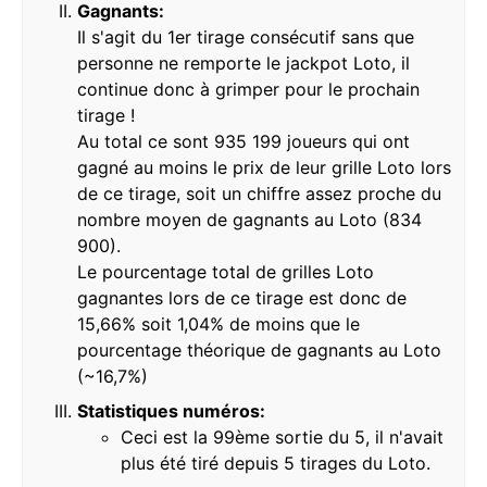
Gagnants:
Il s'agit du 1er tirage consécutif sans que
personne ne remporte le jackpot Loto, il
continue donc à grimper pour le prochain
tirage !
Au total ce sont 935 199 joueurs qui ont
gagné au moins le prix de leur grille Loto lors
de ce tirage, soit un chiffre assez proche du
nombre moyen de gagnants au Loto (834
900).
Le pourcentage total de grilles Loto
gagnantes lors de ce tirage est donc de
15,66% soit 1,04% de moins que le
pourcentage théorique de gagnants au Loto
(~16,7%)
Statistiques numéros:
Ceci est la 99ème sortie du 5, il n'avait
plus été tiré depuis 5 tirages du Loto.