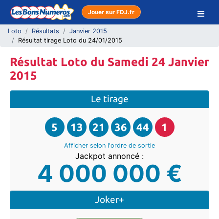
Jouer sur FDJ.fr
Loto
Résultats
Janvier 2015
Résultat tirage Loto du 24/01/2015
Résultat Loto du Samedi 24 Janvier
2015
Le tirage
5
13
21
36
44
1
Afficher selon l'ordre
de sortie
Jackpot annoncé :
4 000 000 €
Joker+