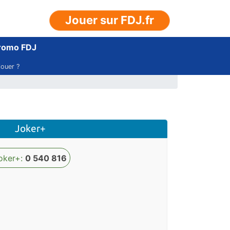
Jouer sur FDJ.fr
romo FDJ
ouer ?
Joker+
oker+:
0 540 816