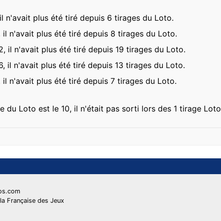
il n'avait plus été tiré depuis 6 tirages du Loto.
il n'avait plus été tiré depuis 8 tirages du Loto.
 il n'avait plus été tiré depuis 19 tirages du Loto.
 il n'avait plus été tiré depuis 13 tirages du Loto.
il n'avait plus été tiré depuis 7 tirages du Loto.
du Loto est le 10, il n'était pas sorti lors des 1 tirage Lo
os.com
a Française des Jeux