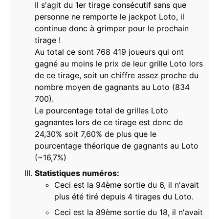
Il s'agit du 1er tirage consécutif sans que
personne ne remporte le jackpot Loto, il
continue donc à grimper pour le prochain
tirage !
Au total ce sont 768 419 joueurs qui ont
gagné au moins le prix de leur grille Loto lors
de ce tirage, soit un chiffre assez proche du
nombre moyen de gagnants au Loto (834
700).
Le pourcentage total de grilles Loto
gagnantes lors de ce tirage est donc de
24,30% soit 7,60% de plus que le
pourcentage théorique de gagnants au Loto
(~16,7%)
Statistiques numéros:
Ceci est la 94ème sortie du 6, il n'avait
plus été tiré depuis 4 tirages du Loto.
Ceci est la 89ème sortie du 18, il n'avait