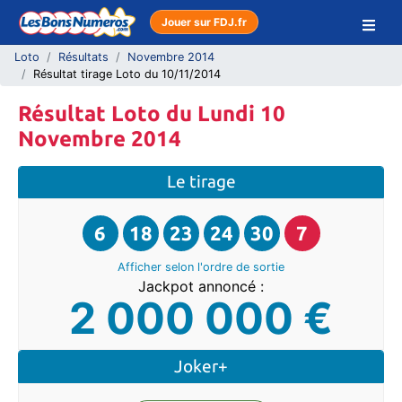
Jouer sur FDJ.fr
Loto
Résultats
Novembre 2014
Résultat tirage Loto du 10/11/2014
Résultat Loto du Lundi 10
Novembre 2014
Le tirage
6
18
23
24
30
7
Afficher selon l'ordre
de sortie
Jackpot annoncé :
2 000 000 €
Joker+