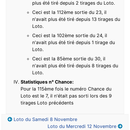
plus été tiré depuis 2 tirages du Loto.
Ceci est la 112ème sortie du 23, il
n'avait plus été tiré depuis 13 tirages du
Loto.
Ceci est la 102ème sortie du 24, il
n'avait plus été tiré depuis 1 tirage du
Loto.
Ceci est la 85ème sortie du 30, il
n'avait plus été tiré depuis 8 tirages du
Loto.
Statistiques n° Chance:
Pour la 115ème fois le numéro Chance du
Loto est le 7, il n'était pas sorti lors des 9
tirages Loto précédents
Loto du Samedi 8 Novembre
Loto du Mercredi 12 Novembre