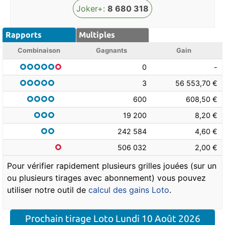
Joker+:
8 680 318
Rapports
Multiples
Combinaison
Gagnants
Gain
0
-
3
56 553,70 €
600
608,50 €
19 200
8,20 €
242 584
4,60 €
506 032
2,00 €
Pour vérifier rapidement plusieurs grilles jouées (sur un
ou plusieurs tirages avec abonnement) vous pouvez
utiliser notre outil de
calcul des gains Loto
.
Prochain tirage Loto
Lundi 10 Août 2026