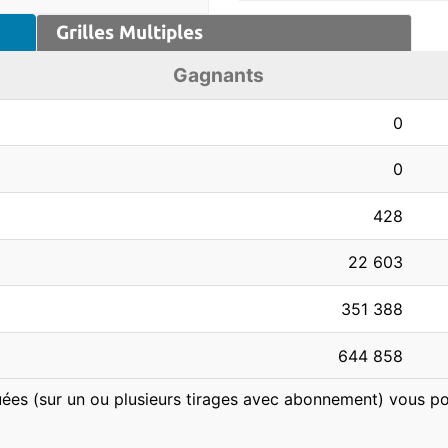
Grilles
Multiples
Gagnants
0
0
428
22 603
351 388
644 858
ouées (sur un ou plusieurs tirages avec abonnement) vous po