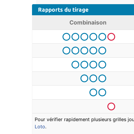
Rapports
du tirage
Combinaison
Pour vérifier rapidement plusieurs grilles j
Loto
.