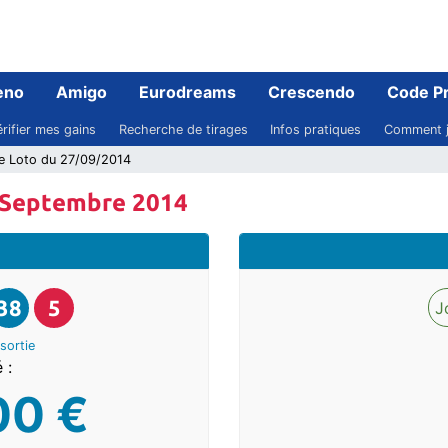
eno
Amigo
Eurodreams
Crescendo
Code P
rifier mes gains
Recherche de tirages
Infos pratiques
Comment j
ge Loto du 27/09/2014
 Septembre 2014
38
5
J
sortie
 :
00 €