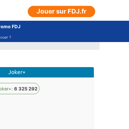
Jouer sur FDJ.fr
romo FDJ
ouer ?
Joker+
oker+:
6 325 292