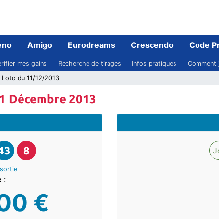
eno
Amigo
Eurodreams
Crescendo
Code P
rifier mes gains
Recherche de tirages
Infos pratiques
Comment j
e Loto du 11/12/2013
11 Décembre 2013
43
8
J
sortie
 :
00 €