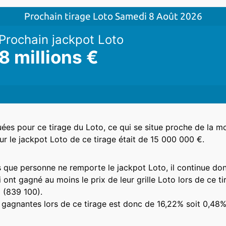
Prochain tirage Loto
Samedi 8 Août 2026
Prochain jackpot
Loto
8 millions €
ouées pour ce tirage du Loto, ce qui se situe proche de la 
ur le jackpot Loto de ce tirage était de 15 000 000 €.
ans que personne ne remporte le jackpot Loto, il continue do
 ont gagné au moins le prix de leur grille Loto lors de ce ti
 (839 100).
o gagnantes lors de ce tirage est donc de 16,22% soit 0,4