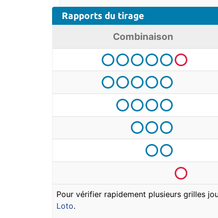
Rapports
du tirage
Combinaison
Pour vérifier rapidement plusieurs grilles j
Loto
.