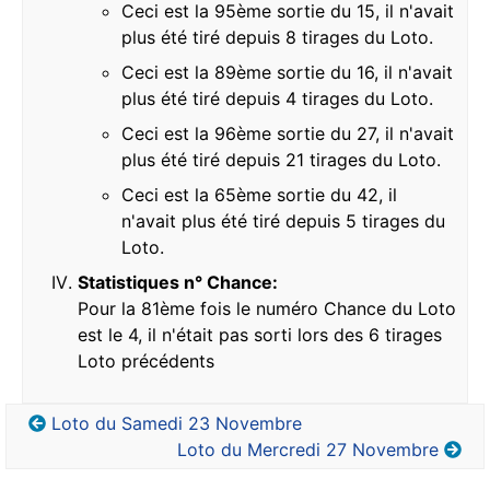
Ceci est la 95ème sortie du 15, il n'avait
plus été tiré depuis 8 tirages du Loto.
Ceci est la 89ème sortie du 16, il n'avait
plus été tiré depuis 4 tirages du Loto.
Ceci est la 96ème sortie du 27, il n'avait
plus été tiré depuis 21 tirages du Loto.
Ceci est la 65ème sortie du 42, il
n'avait plus été tiré depuis 5 tirages du
Loto.
Statistiques n° Chance:
Pour la 81ème fois le numéro Chance du Loto
est le 4, il n'était pas sorti lors des 6 tirages
Loto précédents
Loto du Samedi 23 Novembre
Loto du Mercredi 27 Novembre