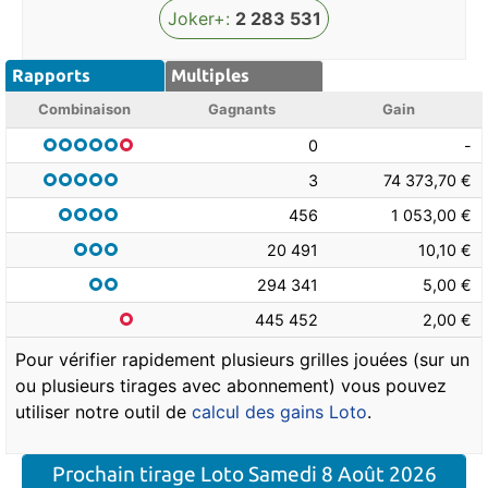
Joker+:
2 283 531
Rapports
Multiples
Combinaison
Gagnants
Gain
0
-
3
74 373,70 €
456
1 053,00 €
20 491
10,10 €
294 341
5,00 €
445 452
2,00 €
Pour vérifier rapidement plusieurs grilles jouées (sur un
ou plusieurs tirages avec abonnement) vous pouvez
utiliser notre outil de
calcul des gains Loto
.
Prochain tirage Loto
Samedi 8 Août 2026