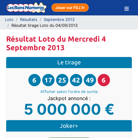
Jouer sur FDJ.fr
Loto
Résultats
Septembre 2013
Résultat tirage Loto du 04/09/2013
Résultat Loto du Mercredi 4
Septembre 2013
Le tirage
6
17
25
42
49
6
Afficher selon l'ordre
de sortie
Jackpot annoncé :
5 000 000 €
Joker+