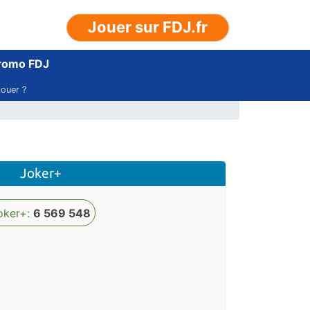
Jouer sur FDJ.fr
romo FDJ
ouer ?
Joker+
oker+:
6 569 548