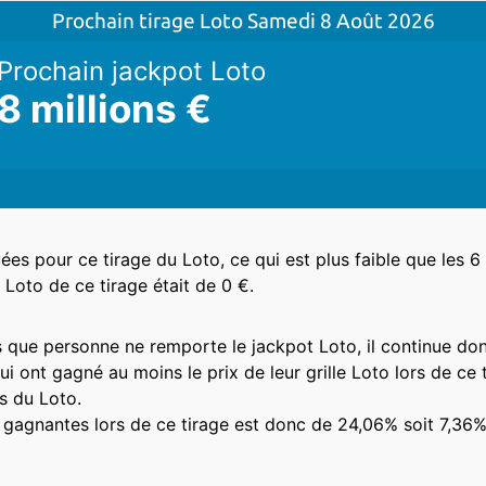
Prochain tirage Loto
Samedi 8 Août 2026
Prochain jackpot
Loto
8 millions €
uées pour ce tirage du Loto, ce qui est plus faible que les
Loto de ce tirage était de 0 €.
ans que personne ne remporte le jackpot Loto, il continue do
ui ont gagné au moins le prix de leur grille Loto lors de ce
s du Loto.
o gagnantes lors de ce tirage est donc de 24,06% soit 7,36