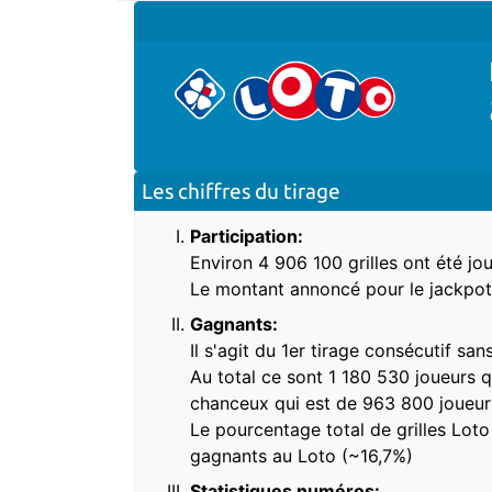
Les chiffres du tirage
Participation:
Environ 4 906 100 grilles ont été jo
Le montant annoncé pour le jackpot 
Gagnants:
Il s'agit du 1er tirage consécutif s
Au total ce sont 1 180 530 joueurs q
chanceux qui est de 963 800 joueur
Le pourcentage total de grilles Lot
gagnants au Loto (~16,7%)
Statistiques numéros: