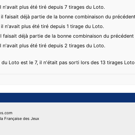
l n'avait plus été tiré depuis 7 tirages du Loto.
 il faisait déjà partie de la bonne combinaison du précédent
il n'avait plus été tiré depuis 1 tirage du Loto.
il faisait déjà partie de la bonne combinaison du précédent 
l n'avait plus été tiré depuis 2 tirages du Loto.
u Loto est le 7, il n'était pas sorti lors des 13 tirages Lot
os.com
a Française des Jeux