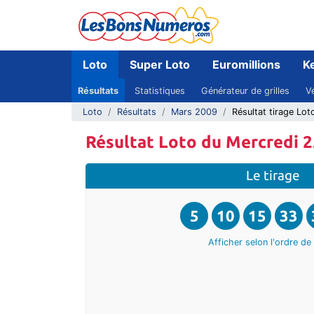
Loto
Super Loto
Euromillions
K
Résultats
Statistiques
Générateur de grilles
Vé
Loto
Résultats
Mars 2009
Résultat tirage Lo
Résultat Loto du Mercredi 
Le tirage
5
10
15
33
Afficher selon l'ordre
de 