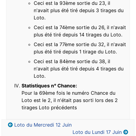
Ceci est la 93ème sortie du 23, il
n'avait plus été tiré depuis 3 tirages du
Loto.
Ceci est la 74ème sortie du 26, il n'avait
plus été tiré depuis 14 tirages du Loto.
Ceci est la 77ème sortie du 32, il n'avait
plus été tiré depuis 1 tirage du Loto.
Ceci est la 84ème sortie du 38, il
n'avait plus été tiré depuis 4 tirages du
Loto.
Statistiques n° Chance:
Pour la 69ème fois le numéro Chance du
Loto est le 2, il n'était pas sorti lors des 2
tirages Loto précédents
Loto du Mercredi 12 Juin
Loto du Lundi 17 Juin