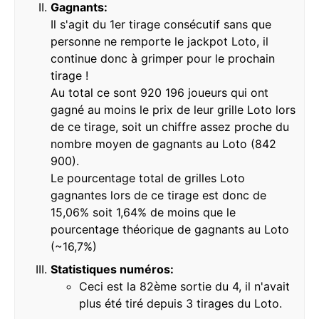
Gagnants:
Il s'agit du 1er tirage consécutif sans que
personne ne remporte le jackpot Loto, il
continue donc à grimper pour le prochain
tirage !
Au total ce sont 920 196 joueurs qui ont
gagné au moins le prix de leur grille Loto lors
de ce tirage, soit un chiffre assez proche du
nombre moyen de gagnants au Loto (842
900).
Le pourcentage total de grilles Loto
gagnantes lors de ce tirage est donc de
15,06% soit 1,64% de moins que le
pourcentage théorique de gagnants au Loto
(~16,7%)
Statistiques numéros:
Ceci est la 82ème sortie du 4, il n'avait
plus été tiré depuis 3 tirages du Loto.