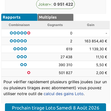
Joker+:
0 951 422
Rapports
Multiples
Combinaison
Gagnants
Gain
0
-
2
163 854,40 €
619
1 139,30 €
27 438
11,10 €
390 310
5,50 €
501 827
2,00 €
Pour vérifier rapidement plusieurs grilles jouées (sur un
ou plusieurs tirages avec abonnement) vous pouvez
utiliser notre outil de
calcul des gains Loto
.
Prochain tirage Loto
Samedi 8 Août 2026