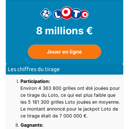
8 millions €
Jouer en ligne
Les chiffres du tirage
Participation:
Environ 4 363 800 grilles ont été jouées pour
ce tirage du Loto, ce qui est plus faible que
les 5 181 300 grilles Loto jouées en moyenne.
Le montant annoncé pour le jackpot Loto de
ce tirage était de 7 000 000 €.
Gagnants: