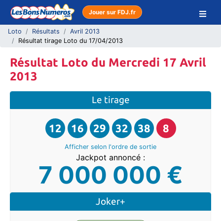
Jouer sur FDJ.fr
Loto
Résultats
Avril 2013
Résultat tirage Loto du 17/04/2013
Résultat Loto du Mercredi 17 Avril
2013
Le tirage
12
16
29
32
38
8
Afficher selon l'ordre
de sortie
Jackpot annoncé :
7 000 000 €
Joker+