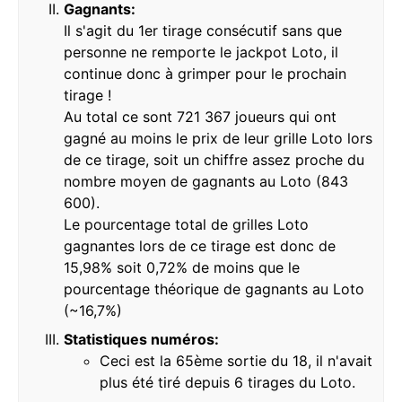
Gagnants:
Il s'agit du 1er tirage consécutif sans que
personne ne remporte le jackpot Loto, il
continue donc à grimper pour le prochain
tirage !
Au total ce sont 721 367 joueurs qui ont
gagné au moins le prix de leur grille Loto lors
de ce tirage, soit un chiffre assez proche du
nombre moyen de gagnants au Loto (843
600).
Le pourcentage total de grilles Loto
gagnantes lors de ce tirage est donc de
15,98% soit 0,72% de moins que le
pourcentage théorique de gagnants au Loto
(~16,7%)
Statistiques numéros:
Ceci est la 65ème sortie du 18, il n'avait
plus été tiré depuis 6 tirages du Loto.