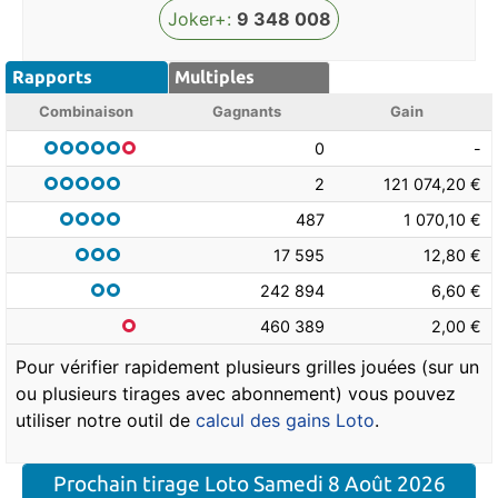
Joker+:
9 348 008
Rapports
Multiples
Combinaison
Gagnants
Gain
0
-
2
121 074,20 €
487
1 070,10 €
17 595
12,80 €
242 894
6,60 €
460 389
2,00 €
Pour vérifier rapidement plusieurs grilles jouées (sur un
ou plusieurs tirages avec abonnement) vous pouvez
utiliser notre outil de
calcul des gains Loto
.
Prochain tirage Loto
Samedi 8 Août 2026